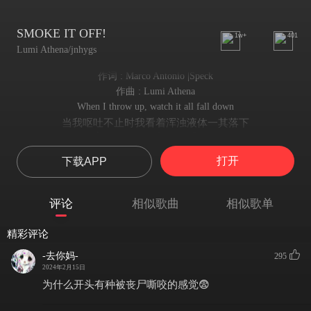
SMOKE IT OFF!
1w+
401
Lumi Athena/jnhygs
作词 : Marco Antonio |Speck
作曲 : Lumi Athena
When I throw up, watch it all fall down
当我呕吐不止时我看着浑浊液体一其落下
I can turn a smile into a frown
我可以将微笑变成皱眉
打开
下载APP
Smoke it up! Roll it up, let's go!
抽起烟！卷起来，一起来！
Life is way easier when I'm on a roll
评论
相似歌曲
相似歌单
生活越困难我就越轻松
Talk to me, baby, I can't let go
精彩评论
与我交流，贝贝，我不能放手
You done stole me, stole my soul
-去你妈-
295
你偷走了我，偷走了我的灵魂
2024年2月15日
You done stole me, stole my soul
为什么开头有种被丧尸嘶咬的感觉😨
你偷走了我，偷走了我的灵魂
You done stole me, stole my soul