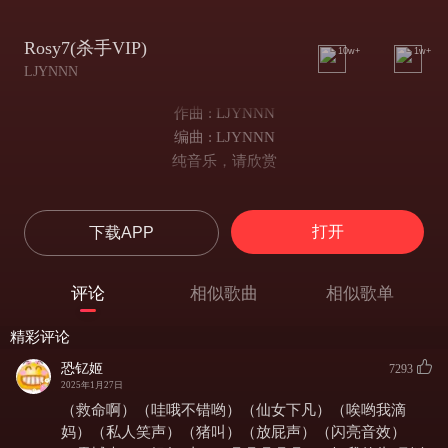
Rosy7(杀手VIP)
10w+
1w+
LJYNNN
作曲 : LJYNNN
编曲 : LJYNNN
纯音乐，请欣赏
打开
下载APP
评论
相似歌曲
相似歌单
精彩评论
恐钇姬
7293
2025年1月27日
（救命啊）（哇哦不错哟）（仙女下凡）（唉哟我滴
妈）（私人笑声）（猪叫）（放屁声）（闪亮音效）