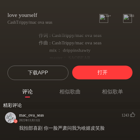
love yourself
1w+
983
CashTrippy/mac ova seas
作词 : CashTrippy/mac ova seas
作曲 : CashTrippy/mac ova seas
mix： drippinshawty
master： SAOBEAR
prod. Ma
打开
下载APP
你不用猜 no lie
你都会懂
有个说法它叫心有灵犀
评论
相似歌曲
相似歌单
看过你哭
当然也看过你笑
精彩评论
在吃完早餐后为你擦嘴角
mac_ova_seas
1243
我的世界有你
2022年11月11日
有你的出现
我拍部喜剧 你一脸严肃问我为啥嬉皮笑脸
他不再灰色而是五彩缤纷