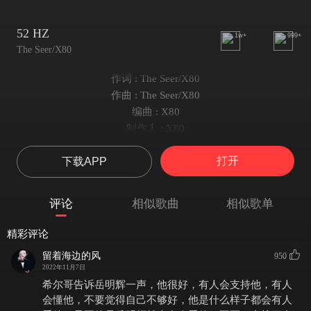
52 HZ
1w+
999+
The Seer/X80
作词 : The Seer/X80
作曲 : The Seer/X80
编曲 : X80
制作人 : X80
长鸣一声打破寂静
打开
下载APP
道出埋藏在心底的委屈
或多或少有些遗憾
游说大海却无人问津
评论
相似歌曲
相似歌单
有谁来倾听
空耳一声亢奋神经
精彩评论
环顾四周皆是悬崖峭壁
留着海边的风
950
空欢喜
2022年11月7日
如此游历数年好几
希尔哥告诉岳明辉一声，他很好，有人会支持他，有人
只剩海面映下的繁星
会懂他，不要觉得自己不够好，他是什么样子都会有人