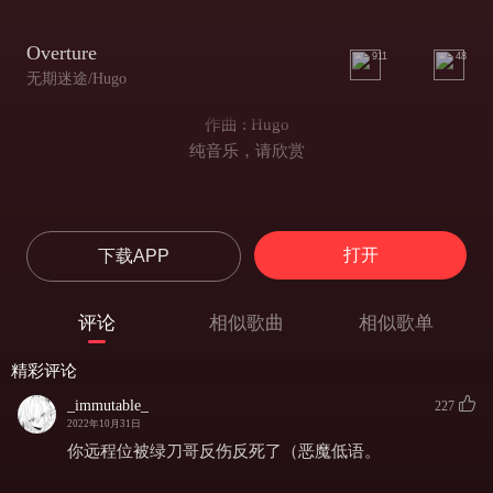
Overture
911
48
无期迷途/Hugo
作曲 : Hugo
纯音乐，请欣赏
打开
下载APP
评论
相似歌曲
相似歌单
精彩评论
_immutable_
227
2022年10月31日
你远程位被绿刀哥反伤反死了（恶魔低语。