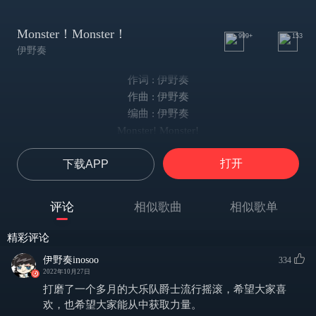
Monster！Monster！
999+
153
伊野奏
作词 : 伊野奏
作曲 : 伊野奏
编曲 : 伊野奏
Monster! Monster!
唱-洛天依 AI
打开
下载APP
Monster!喔～ Monster!
风暴预警
Baby!喔～你要去哪里
评论
相似歌曲
相似歌单
屏住呼吸
想要面对自己
精彩评论
我的心始终如一
伊野奏inosoo
334
厌倦十一平米独角戏
2022年10月27日
就算面对着可爱的你
打磨了一个多月的大乐队爵士流行摇滚，希望大家喜
堵在胸口声音
欢，也希望大家能从中获取力量。