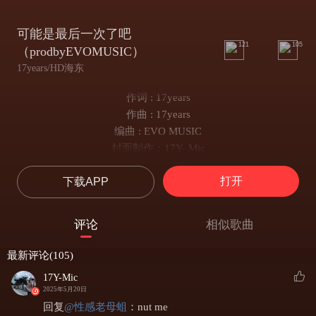
可能是最后一次了吧
121
105
（prodbyEVOMUSIC）
17years/HD海东
作词 : 17years
作曲 : 17years
编曲 : EVO MUSIC
封面制作：17Y- Mic
最近怎样
打开
下载APP
我给你写的歌你有听了吗
不知道这是第几次为你写歌了
可能是最后一次了吧
评论
相似歌曲
睡不着的夜不知道这是抽的第几根烟
已经快忘了这是你离开的第几天
最新评论(105)
痛苦的记忆在我脑海深处围绕着
17Y-Mic
就把她当做梦别难过醒来会好的
2025年5月20日
那么你呢难过吗当我离开了
回复
@
性感老母蛆
：
nut me