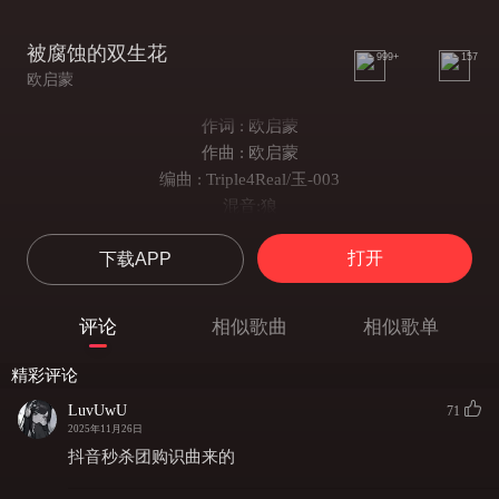
被腐蚀的双生花
999+
157
欧启蒙
作词 : 欧启蒙
作曲 : 欧启蒙
编曲 : Triple4Real/玉-003
混音:狼
录音:2Star Studio
打开
下载APP
童话的爱情我听烦了
嘴说爱做法我心寒了
欠我的你别还了我不谈了
评论
相似歌曲
相似歌单
爱玩你就玩吧
不再低三下四去挽留想法都不是一致的
精彩评论
所以我会发誓不挽留这是最后一次了
LuvUwU
71
他们说有缘份的人最终将会相会
2025年11月26日
本以为是双向奔赴却总争锋相对
抖音秒杀团购识曲来的
把我心都交给你了最后却是我不配