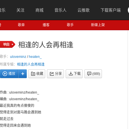
音乐
关注
商城
音乐人
云推歌
下载客户端
榜
歌单
播客
歌手
新碟上架