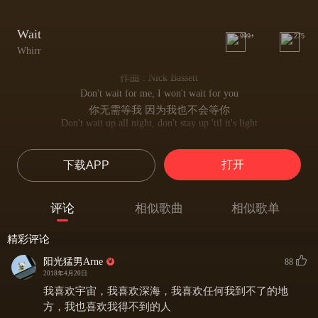
Wait
999+
275
Whirr
作曲 : Nick Bassett
Don't wait for me, I won't wait for you
你无需等我 因为我也不会等你
Don't wait up all night, don't stay up 'til it's light
也不用彻夜等候 直至天明
Don't wait for me, I won't wait for you
打开
下载APP
你无需等我 因为我也不会等你
Don't wait up all night, don't stay up 'til it's light
也不用彻夜等候 直至天明
评论
相似歌曲
相似歌单
Who are you to argue with our thoughts
你是谁 为何总因为想法不和而争吵
精彩评论
On where our lives are going
为关乎未来的想法
阳光猛男Arne
88
Faces with eyes never showing
2018年4月20日
甚至只能看见你被遮住眼睛的脸
我喜欢宇宙，我喜欢深海，我喜欢任何我到不了的地
Who are you to say you know me?
方，我也喜欢我得不到的人