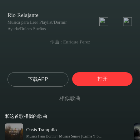
Río Relajante
Musica para Leer Playlist/Dormir
Ayuda/Dulces Sueños
作曲 : Enrique Perez
打开
下载APP
相似歌曲
和这首歌相似的歌曲
Oasis Tranquilo
Música Para Dormir | Música Suave | Calma Y Sueño
-
Rockabye Lullaby / 