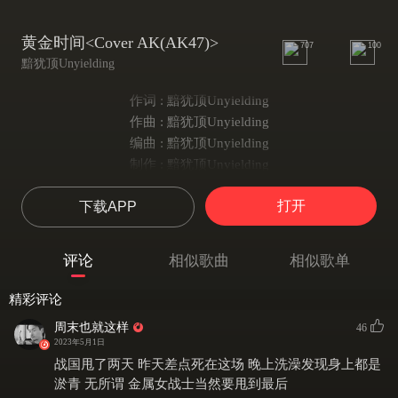
黄金时间<Cover AK(AK47)>
707
100
黯犹顶Unyielding
作词 : 黯犹顶Unyielding
作曲 : 黯犹顶Unyielding
编曲 : 黯犹顶Unyielding
制作 : 黯犹顶Unyielding
混音 : 黄涛
打开
下载APP
母带制作 : 黄涛
它们全面控制着他
它们潜移默化着他
评论
相似歌曲
相似歌单
它们暴力但是合理消化了他
在一个黄金时间
精彩评论
巨大而且精密的机器
周末也就这样
46
喷射出他的黯然
2023年5月1日
在一个黄金时间
战国甩了两天 昨天差点死在这场 晚上洗澡发现身上都是
巨大而且精密的机器
淤青 无所谓 金属女战士当然要甩到最后