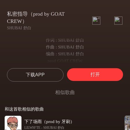
私密指导（prod by GOAT
4
CREW）
SHUBAI 舒白
作词 : SHUBAI 舒白
作曲 : SHUBAI 舒白
编曲 : SHUBAI 舒白
prod GOAT CREW
都带本儿秘籍过来我给你私密指导
打开
下载APP
我发誓我想要的东西一定能得到
我改了腔调伴奏耳边环绕
创造起来疯狂的就像是梵高
相似歌曲
在我的歌里他们说我是个Murderer
但我却感到诧异平时我是peace maker
和这首歌相似的歌曲
i get 123478
我看到有些人的样子我说他真废了
下了场雨（prod by 牙刷）
还假装配合 说的绘声绘色
LILWH!TE
-
SHUBAI 舒白