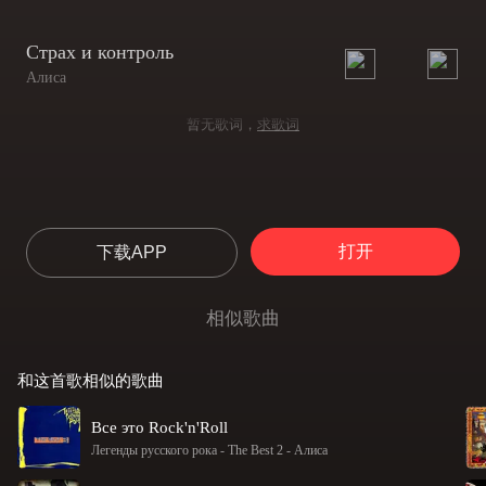
Страх и контроль
Алиса
暂无歌词，
求歌词
打开
下载APP
相似歌曲
和这首歌相似的歌曲
Все это Rock'n'Roll
Легенды русского рока - The Best 2
-
Алиса