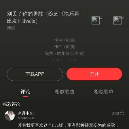
别丢了你的勇敢（综艺《快乐再
10w+
999+
出发》live版）
陆虎
作词 : 陆虎
作曲 : 陆虎
编曲 : 欧阳箐宇/陆虎
制作人 : 陆虎
我们终究都会
打开
下载APP
离开这个世界
渺小又如此可怜
敌不过世事变迁
评论
相似歌曲
相似歌单
既然无法改变
何不一往无前
精彩评论
咬紧牙关力挽狂澜
凉月中旬
3783
留不住的时间
2022年8月24日
被人夺走的梦
其实我更喜欢这个live版，更有那种肆意妄为的感觉，