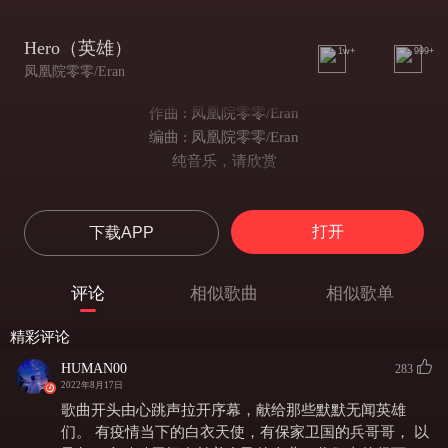
Hero（英雄）
1w+
999+
凤凰院零零/Eran
作曲 : 凤凰院零零/Eran
编曲 : 凤凰院零零/Eran
纯音乐，请欣赏
打开
下载APP
评论
相似歌曲
相似歌单
精彩评论
HUMAN00
283
2022年8月17日
歌曲开头由心跳声拉开序幕，献给那些默默无闻英雄
们。 有疫情当下的白衣天使，有保家卫国的兵哥哥， 以