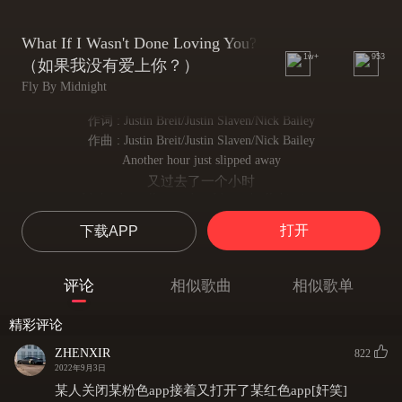
What If I Wasn't Done Loving You?
1w+
953
（如果我没有爱上你？）
Fly By Midnight
作词 : Justin Breit/Justin Slaven/Nick Bailey
作曲 : Justin Breit/Justin Slaven/Nick Bailey
Another hour just slipped away
又过去了一个小时
It's hard to tell you when I haven't all this time
很难告诉你我有多么想你
打开
下载APP
Maybe if I wear it on my face
也许如果我把忧伤挂在脸上
Someone else will let you know l'm not all right
评论
相似歌曲
相似歌单
其他人会让你知道我过的不好
With nothing to lose
精彩评论
已经没有什么可失去的
But all this to drink
ZHENXIR
822
只能借酒消愁
2022年9月3日
I'm drowning in you
某人关闭某粉色app接着又打开了某红色app[奸笑]