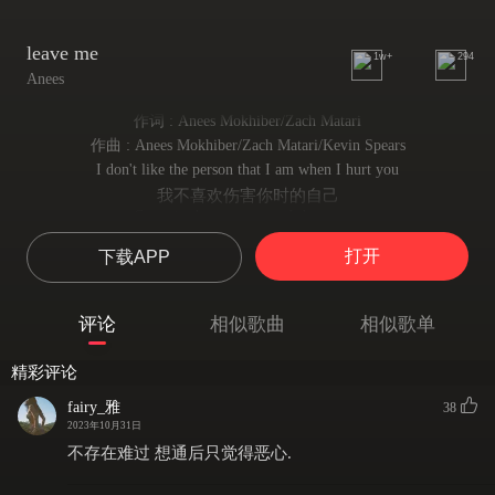
leave me
1w+
294
Anees
作词 : Anees Mokhiber/Zach Matari
作曲 : Anees Mokhiber/Zach Matari/Kevin Spears
I don't like the person that I am when I hurt you
我不喜欢伤害你时的自己
Cause in those moments I desert you
那些日子 我总是弃你而去
打开
下载APP
And I realize I don't deserve you, no I don't deserve you but
我深知自己配不上你 噢 你值得更好的
I'm praying on my knees begging that you won't leave me
评论
相似歌曲
相似歌单
但我双膝跪地 双手合十 祈求你别离我而去
But you can do so much better please believe me
精彩评论
但你可以找到更好的 请相信我
So I won't blame you if you leave me, leave me cause I
fairy_雅
38
所以我绝不会责怪你 放心离去吧 离我而去 因为我
2023年10月31日
I made a promise on the day we said vows
不存在难过 想通后只觉得恶心.
曾许下诺言 在彼此念出誓词的婚礼上
I swore to love you and to never let you down