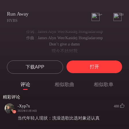
Run Away
1w+
620
HYBS
作词 : James Alyn Wee/Kasidej Hongladaromp
作曲 : James Alyn Wee/Kasidej Hongladaromp
Don’t give a damn
现今不妨对我
Bout my problems now
置之不理
打开
下载APP
I’mma run away
我就要踏上逃离之旅
Run away
评论
相似歌曲
相似歌单
远走高飞
I could rock
精彩评论
我恣意挥洒舞兴
Till the sun goes down
-Xyp7x
488
直至夕阳西下
2022年11月14日
I’mma run away
当代年轻人现状：洗澡选歌比选对象还认真
我就要踏上逃离之旅
Run away