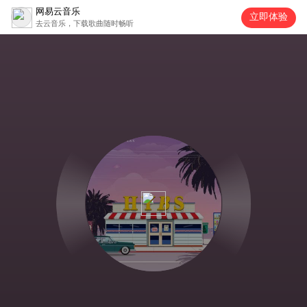
网易云音乐
立即体验
去云音乐，下载歌曲随时畅听