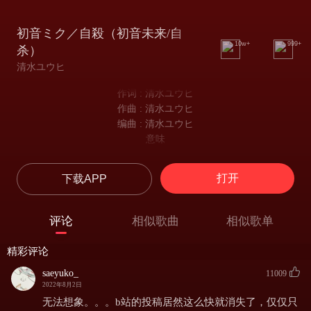
初音ミク／自殺（初音未来/自
10w+
999+
杀）
清水ユウヒ
作词 : 清水ユウヒ
作曲 : 清水ユウヒ
编曲 : 清水ユウヒ
意味
意义
明かる
打开
下载APP
明确
見えない世界
什么都看不到的世界
评论
相似歌曲
相似歌单
生
生
精彩评论
世
世
saeyuko_
11009
正 わたし そうすれば
2022年8月2日
正 我 那样的话
无法想象。。。b站的投稿居然这么快就消失了，仅仅只