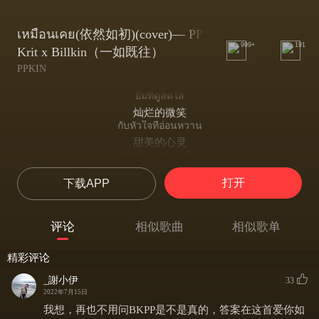
เหมือนเคย(依然如初)(cover)— PP
999+
191
Krit x Billkin（一如既往）
PPKIN
ยิ้มที่ดูสดใส
灿烂的微笑
กับหัวใจที่อ่อนหวาน
甜美的心灵
ท่าทางเธอแบบนั้น
你就是如此
打开
下载APP
ดูเท่าไรไม่เคยเบื่อ
怎么看都不觉厌倦
แม้เวลาจะพ้นไป
评论
相似歌曲
相似歌单
任凭时光流逝
นานสักเท่าไร
精彩评论
不论多久
เธอยังคงสดใส
_謝小伊
33
你依然如此耀眼
2022年7月15日
ได้อย่างเหลือเชื่อ
我想，再也不用问BKPP是不是真的，答案在这首爱你如