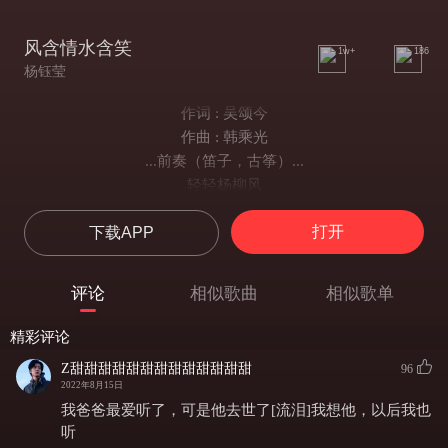
风含情水含笑
1w+
186
杨钰莹
作词 : 吴颂今
作曲 : 韩乘光
...前奏（笛子，古筝）...
轻轻杨柳风
悠悠桃花水
打开
下载APP
小船儿飘来了
俊俏的小阿妹
眼睛水灵灵
评论
相似歌曲
相似歌单
脸上红霞飞
问一声小阿妹
精彩评论
你要去接谁
Z甜甜甜甜甜甜甜甜甜甜甜甜甜
96
要问阿妹去接谁呀
2022年8月15日
阿妹心儿醉
我爸爸最爱听了，可是他去世了[流泪]我想他，以后我也
去接久别的情哥哥
听