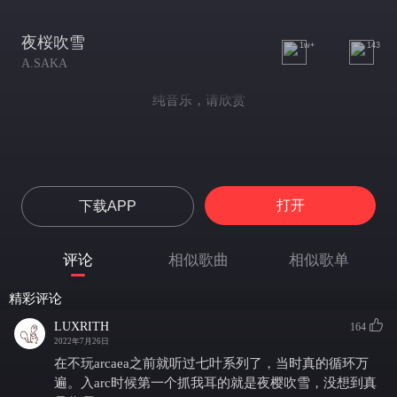
夜桜吹雪
1w+
143
A.SAKA
纯音乐，请欣赏
打开
下载APP
评论
相似歌曲
相似歌单
精彩评论
LUXRITH
164
2022年7月26日
在不玩arcaea之前就听过七叶系列了，当时真的循环万
遍。入arc时候第一个抓我耳的就是夜樱吹雪，没想到真