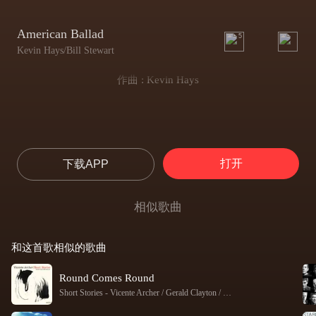
American Ballad
5
Kevin Hays/Bill Stewart
作曲 : Kevin Hays
打开
下载APP
相似歌曲
和这首歌相似的歌曲
Round Comes Round
Short Stories
-
Vicente Archer / Gerald Clayton / Bill Stewart