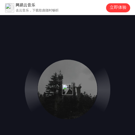
网易云音乐
立即体验
去云音乐，下载歌曲随时畅听