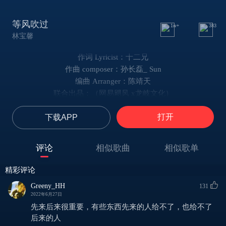
等风吹过
1w+
383
林宝馨
作词 Lyricist：十二兄
作曲 composer：孙长磊_ Sun
编曲 Arranger：陈靖天
联合出品：（网易飓风 x龙岐文化）
我看着晚风从眼前经过
打开
下载APP
吹起从前起又落
那时盛夏的夜看流星划过
就好像我们在此时此刻
评论
相似歌曲
相似歌单
一起背靠着星河
数着万家灯火聊琐碎生活
精彩评论
风吹过城市角落的你和我
Greeny_HH
131
把浪漫星河吹落
2022年6月27日
你是我见过最亮那颗
先来后来很重要，有些东西先来的人给不了，也给不了
我怎么舍得错过
后来的人