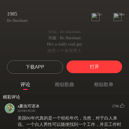
1985
1w+
999+
Bo Burnham
作词 : Bo Burnham
作曲 : Bo Burnham
He's a really cool guy
他是一个体面男人
He’s got a cool shirt
穿着体面衬衫
打开
下载APP
He's got cool shoes
穿着体面鞋子
Did I mention the shirt?
评论
相似歌曲
相似歌单
我有没有提到他的衬衫？
If you ever got the chance to meet him
精彩评论
如果你有机会遇到他
You'd know why I want to be him
a夏虫可语冰
2796
你就会知道为什么我想成为他
2023年2月23日
He walks into a room and everyone respects him (Everyone respects him)
美国80年代真的是一个轻松年代，当然，对于白人来
他一走进房间大家就会向他致敬
说。一个白人男性可以随便找到一个工作，并且工作时
He reads the news and doesn’t let that shit affect him (Let that shit affect him)