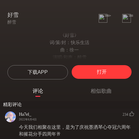
好雪
999+
388
醉雪
《好雪》
词/策/封：快乐生活
曲：徐一
演唱/和声：醉雪
后期：漫漫
打开
下载APP
天宝年间吹一场淋漓大雪
从华山之巅到天山冰谷间
落在你们肩头于是啊
评论
相似歌曲
你们成了最动人那片
江湖故事爱少年否极泰来
精彩评论
爱险象迭生也爱蝉蜕龙变
Ha7el_
234
爱角落中走来的你们
2022年6月4日
站进最盛大的梦里面
今天我们相聚在这里，是为了庆祝墨洒琴心夺冠六周年
在梦里 看烟火 看月亮
和摧花分手四周年🥂