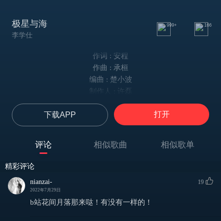
极星与海
999+
166
李学仕
作词 : 安程
作曲 : 承桓
编曲 : 楚小波
制作人 : 许磊
出品人 : 雷彬艺/张浩
打开
下载APP
点点 星光 洒向了海面
沙滩 晚风 我们悄然邂逅
那一刻 我好像被搁浅
评论
相似歌曲
相似歌单
你是我 的深海 让我沦陷
一尾鱼 摇曳着波光粼粼
精彩评论
一颗心 在为你轻轻战栗
nianzai-
19
我 隔着海雾 四幕柔和宁静
2022年7月29日
望向你 我的极星
b站花间月落那来哒！有没有一样的！
瞬间滋长 我的动心