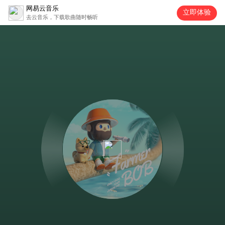
网易云音乐
立即体验
去云音乐，下载歌曲随时畅听