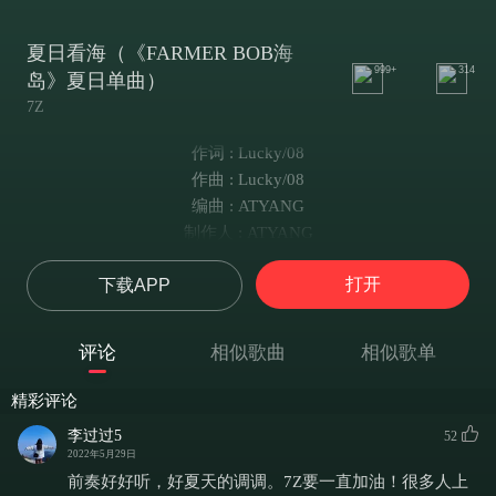
夏日看海（《FARMER BOB海
999+
314
岛》夏日单曲）
7Z
作词 : Lucky/08
作曲 : Lucky/08
编曲 : ATYANG
制作人 : ATYANG
感受夏日的风吹过
打开
下载APP
笑容好比糖果
像太阳在融化我心窝
海浪声唤醒我的耳朵
评论
相似歌曲
相似歌单
城市里看海潮落
想象海风中美丽的烟火
精彩评论
收起烦恼和忧郁
李过过5
52
不该这样被困在原地
2022年5月29日
盛夏夜晚的月亮跌进海里
前奏好好听，好夏天的调调。7Z要一直加油！很多人上