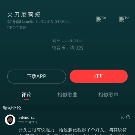
尖 刀 厄 莉 娅
341
154
胡海德Hamelin Hu/COEXIST/2088
RECORDS
编曲 : COEXIST
纯音乐，请欣赏
打开
下载APP
评论
相似歌曲
相似歌单
精彩评论
Silenc_su
90
2022年5月21日
开头曲很有说服力，给这趟旅程起了个好头。与其说符