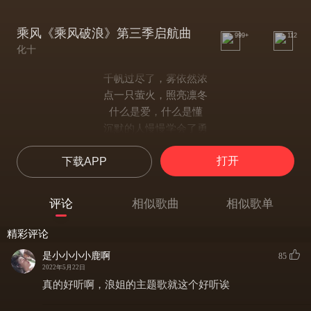
乘风《乘风破浪》第三季启航曲
999+
112
化十
千帆过尽了，雾依然浓
点一只萤火，照亮凛冬
什么是爱，什么是懂
沉默的人慢慢学会了勇
谁在害怕的夜里被冷吹痛
打开
下载APP
紧握天真却看着它溶
你微笑说了一句请相信梦
全世界又种满春风
评论
相似歌曲
相似歌单
我会边哭着又边笑着
去有你的地方
精彩评论
只为心跳着、脸红着
是小小小小鹿啊
85
看你的模样
2022年5月22日
我要大哭着又大笑着
真的好听啊，浪姐的主题歌就这个好听诶
去有风的地方