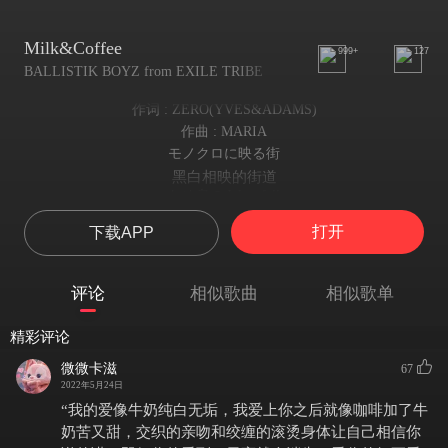
Milk&Coffee
999+
127
BALLISTIK BOYZ from EXILE TRIBE
作词 : ZERO(YVES&ADAMS)
作曲 : MARIA
モノクロに映る街
黑白相映的街道
ため息の Waterfall
吐息间的雾气
打开
下载APP
ただ過ぎる Ordinary days
在这样不能再平常的日子里
出会ってしまったの Beautiful regret
评论
相似歌曲
相似歌单
我与你的邂逅 终归是一场动人的遗憾
歪に埋め合わせて それだけでよかった
精彩评论
要是能弥补我们之间的错误 如此我便已经满足
Oh I don’t wanna face the real love
微微卡滋
67
可我不愿面对我们之间真正的感情
2022年5月24日
鈍く光る指輪 時計を外せば かりそめの夢に
“我的爱像牛奶纯白无垢，我爱上你之后就像咖啡加了牛
散发着黯淡光辉的戒指 在这短暂的梦中 或许你早就舍弃了与我一起
奶苦又甜，交织的亲吻和绞缠的滚烫身体让自己相信你
But I know gone in the morning