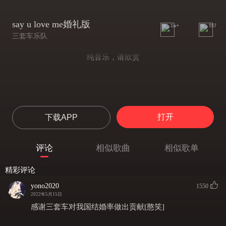
say u love me婚礼版
1w+
557
三套车乐队
纯音乐，请欣赏
打开
下载APP
评论
相似歌曲
相似歌单
精彩评论
yono2020
1550
2022年5月15日
感谢三套车对我国结婚率做出贡献[憨笑]