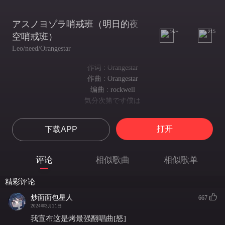
アスノヨゾラ哨戒班（明日的夜
1w+
215
空哨戒班）
Leo/need/Orangestar
作词 : Orangestar
作曲 : Orangestar
编曲 : rockwell
気分次第です僕は
随心而行的我
敵を選んで戦う少年
打开
下载APP
是择敌而战的少年
叶えたい未来も無くて
并没有想要实现的未来
评论
相似歌曲
相似歌单
夢に描かれるのを待ってた
只在梦中等待描绘的梦想
精彩评论
そのくせ未来が怖くて
因而惧怕着未来
炒面面包星人
667
明日を嫌って過去に願って
2024年3月21日
讨厌迎来明日 许愿返回过去
我宣布这是烤最强翻唱曲[怒]