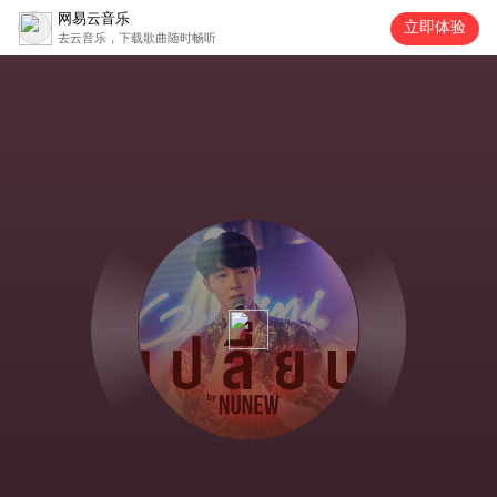
网易云音乐
立即体验
去云音乐，下载歌曲随时畅听