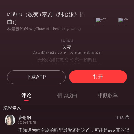
เปลี่ยน（改变 (泰剧《甜心派》插
1w+
999+
曲)）
林景云NuNew (Chawarin Perdpiriyawong)
เปลี่ยน
改变
ฉันเปลี่ยนตัวเองเท่าไรเธอก็เหมือนเดิม
无论我如何改变 你亦一如既往
จะเปลี่ยนเท่าไรแล้วเธอก็เป็นเหมือนเก่า
无论改变了多少 你亦一如从前
打开
下载APP
ต่อให้ทำดีกว่านี้ ทำสิ่งที่เธอต้องการ
即便我愈发努力满足你所求
ก็ไม่รู้ตรงไหนที่เรียกว่าความพอใจ
评论
相似歌曲
相似歌单
也不知还要怎样你才称心
ต้นเหตุที่เธอพูดมาคือฉันไม่ดี
精彩评论
你说原因在于我不够好
ต้นเหตุจริงๆ เพราะเธอมีใครรึเปล่า
凌钢钢
1185
但其实是因为 你另有他人对吗
2022年5月17日
ถ้าหากว่าเธอหมดรัก และหากว่าเป็นอย่างนั้น
不知道为啥全剧的歌里最爱还是这首，可能是new真的唱