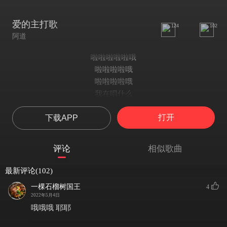
爱的主打歌
124
102
阿道
啦啦啦啦啦哦
啦啦啦啦哦
啦啦啦啦哦
我在唱什么
什么都觉得
打开
下载APP
原来原来你是我的主打歌
你在说什么
只听一次也会记得
评论
相似歌曲
听两次就火热
我在干什么
最新评论(102)
什么都觉得
一棵石榴树国王
4
整个城市播着爱的主打歌
2022年5月4日
主的可是你
哦哦哦 耶耶
打得我好神不守舍