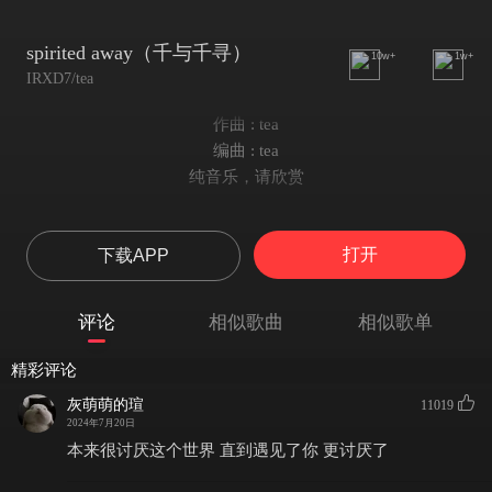
spirited away（千与千寻）
10w+
1w+
IRXD7/tea
作曲 : tea
编曲 : tea
纯音乐，请欣赏
打开
下载APP
评论
相似歌曲
相似歌单
精彩评论
灰萌萌的瑄
11019
2024年7月20日
本来很讨厌这个世界 直到遇见了你 更讨厌了