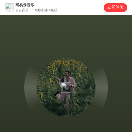
网易云音乐
立即体验
去云音乐，下载歌曲随时畅听