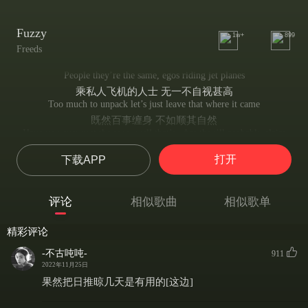
Fuzzy
1w+
899
Freeds
People they’re the same, egos riding jet planes
乘私人飞机的人士 无一不自视甚高
Too much to unpack let’s just leave that where it came
既然百事缠身 不如顺其自然
Have you ever met the sane, well that’s what they’ll probably claim
“你见过正常人吗？” 人们或许会这么说
打开
下载APP
Knocked my cranium woke up in a regenerated brain
敲敲我的头盖骨 好似大脑再生般苏醒过来
Where it’s flying magic spells, tales of mystery
评论
相似歌曲
相似歌单
那儿有飞舞的魔法咒语 神秘怪谈
I be lying to myself what a lovely treat
精彩评论
我自欺欺人 多么难得的一桩乐事
When I’m melting away in a velvet glaze my face is fuzzy
-不古吨吨-
911
身心融化在天鹅绒蛋浆 我的面庞逐渐模糊
2022年11月25日
My face fuzzy
果然把日推晾几天是有用的[这边]
我的面庞逐渐模糊
Electric honey