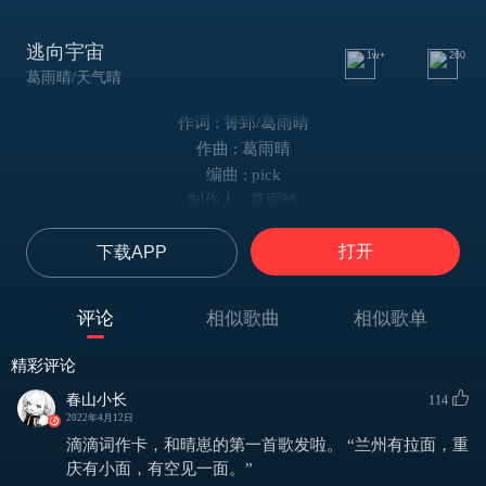
逃向宇宙
1w+
260
葛雨晴/天气晴
作词 : 箐郅/葛雨晴
作曲 : 葛雨晴
编曲 : pick
制作人 : 葛雨晴
窗外的蝉鸣 好像有点聒噪
打开
下载APP
“小声点不要打扰他的午觉！”
好想戳戳你的脸颊 轻轻吻你睫毛
捕捉你嘴角藏不住的笑
评论
相似歌曲
相似歌单
上课太无聊 你偷递来纸条
“刚买的奶糖 你还想不想要？”
精彩评论
有我名字的草稿 是心动的讯号
春山小长
114
世界太糟糕 我们一起逃跑
2022年4月12日
我要和你逃向这宇宙的另一边
滴滴词作卡，和晴崽的第一首歌发啦。 “兰州有拉面，重
要把所有星星全部藏进你 的眉眼
庆有小面，有空见一面。” ​​​