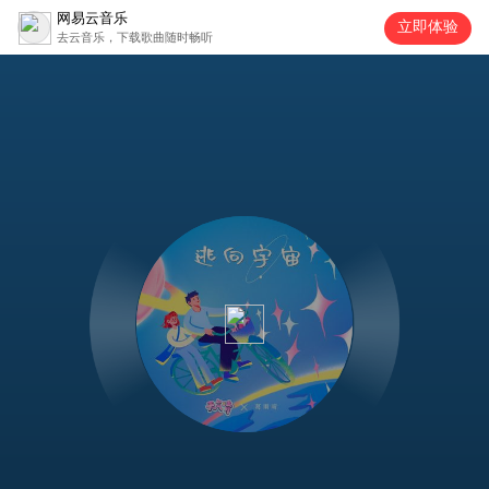
网易云音乐
立即体验
去云音乐，下载歌曲随时畅听