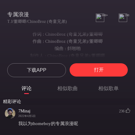
专属浪漫
999+
298
T.J/董唧唧/ChinoBroz (奇童兄弟)
作词 : ChinoBroz (奇童兄弟)/董唧唧
作曲 : ChinoBroz (奇童兄弟)/董唧唧
编曲 : 斜啪啪
制作人 : ChinoBroz (奇童兄弟)/董唧唧
出品：网易·云上
打开
下载APP
我的眼神飘向了你的方位
是白色短裙搭配黑桃A
爱慕你的男孩他们需要排排队
评论
相似歌曲
相似歌单
那些虚情假意不用太理会
Get loose sipping lil bit Grey Goose
精彩评论
Drinks on me你可以随便的choose
7Minaj
236
No problem随你的喜爱whatever u like
2022年4月5日
今晚除了我其他都不是你的type
我以为thomeboy的专属浪漫呢
夜幕降临在这个都市