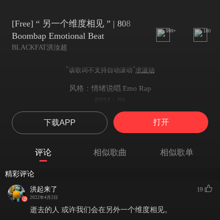
[Free] “ 另一个维度相见 ” | 808
999+
160
Boombap Emotional Beat
BLACKFAT洪汝超
*
*
该歌词不支持自动滚动
求滚动
风格：情绪说唱 Emo Rap
BPM：89
KEY：
打开
下载APP
-音名：B
-调号：无
-调式：Minor
评论
相似歌曲
相似歌单
Beat说明：编曲：BLACKFAT洪汝超
Thanks all the support 感谢收听 BPM89
精彩评论
评论＋关注=MP3/仅限音频使用/非商业使用权/无任何商业使用权
洪起来了
19
发歌歌名必须后缀署名（Prod.by BLACKFAT洪汝超）
2022年4月2日
歌词栏注明编曲：BLACKFAT洪汝超
逝去的人 或许我们会在另外一个维度相见。
缺一不可 侵权必究