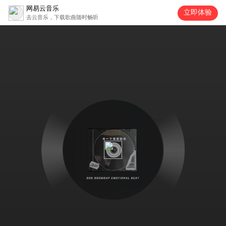
网易云音乐
立即体验
去云音乐，下载歌曲随时畅听