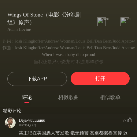
Wings Of Stone（电影《泡泡剧
999+
211
组》原声）
Adam Levine
作词 : Josh Klinghoffer/Andrew Wotman/Louis Bell/Dan Bern/Judd Apatow
作曲 : Josh Klinghoffer/Andrew Wotman/Louis Bell/Dan Bern/Judd Apatow
When I was a baby dino proud
当我还是只小恐龙时 我是那样骄傲
Sweet rain pouring from the clouds
甜蜜的雨水从天而降
打开
下载APP
The world was mine, oh woah
整个世界都属于我
The cliffs they called on me to fly
评论
相似歌曲
相似歌单
我站在悬崖边上飞翔
The mountains echoed with my cry
精彩评论
我的呼喊在群山间回荡
You were never welcome here, oh woah
Deja-vuuuuuuu
77
而这片土地你却不能进入
2022年4月2日
With your city walk
某主唱在美国愚人节发歌 毫无预警 甚至都懒得宣传 这