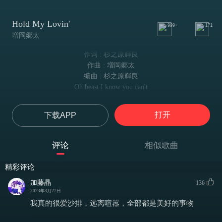
Hold My Lovin'
999+
171
増岡郷太
作词 : 杉之原輝良
作曲 : 増岡郷太
编曲 : 杉之原輝良
Oh beast I know you can't
岛主们~我知道你已迫不及待~
Yeah yeah
打开
下载APP
Can you listen
能听到嘛~？
Microphone one check
评论
相似歌曲
测试麦克风~
Check can you hear me
精彩评论
能听到我嘛~？
I proved the vibe
加藤晶
136
2023年3月27日
我确定这音乐你们会喜欢~
You can keep it keep it
我真的很爱沙排，远离喧嚣，全部都是美好的事物
保持初心继续前进吧~