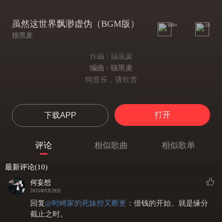
虽然这世界飘渺虚伪（BGM版）
999+
10
猫黑麦
作曲 : 猫黑麦
编曲 : 猫黑麦
纯音乐，请欣赏
打开
下载APP
评论
相似歌曲
相似歌单
最新评论(10)
何妄想
2025年9月28日
回复
@
时崎家的死妹控又断更
：
借钱的开始、就是缘分
截止之时。