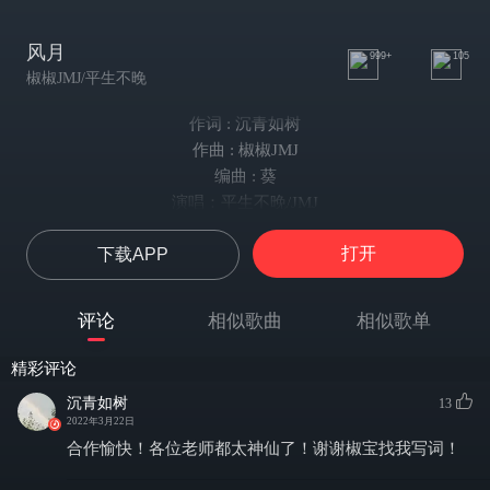
风月
999+
105
椒椒JMJ/平生不晚
作词 : 沉青如树
作曲 : 椒椒JMJ
编曲 : 葵
演唱：平生不晚/JMJ
后期：CReiFu
打开
下载APP
题字：椿椿
美工：李殊知
-
评论
相似歌曲
相似歌单
JMJ：
少年郎霓衣风马 剑指四方任侠
精彩评论
云山外几阵喧哗 看飞鸟逐烟霞
沉青如树
13
平生不晚：
2022年3月22日
但枕青石数落花 听流水弄琵琶
合作愉快！各位老师都太神仙了！谢谢椒宝找我写词！
风月新酿一盏茶 浮前尘几粒沙