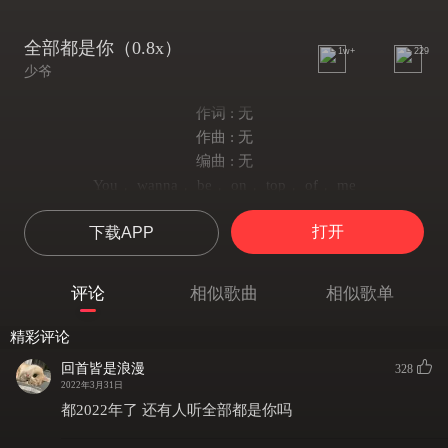
全部都是你（0.8x）
1w+
229
少爷
作词 : 无
作曲 : 无
编曲 : 无
You， wanna， be， on， top， of， me
I'm， fallin，I'm， fallin，I'm， fallin
打开
下载APP
Baby，就让我来对你说明
I， promise， I， promise， I， promise
我忘不了你，我忘不了你
评论
相似歌曲
相似歌单
我的眼里都是你
甜甜蜜蜜， You， Know， What， I， Mean
精彩评论
对你说我喜欢你
回首皆是浪漫
328
我们一起牵手去旅行
2022年3月31日
Baby，我的眼里都是，心里都是，全部都是你
都2022年了 还有人听全部都是你吗
Baby，我的眼里都是，心里都是，全部都是你