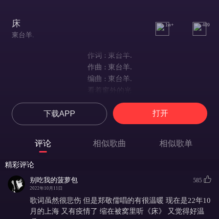
床
1w+
409
東台羊.
作词 : 東台羊.
作曲 : 東台羊.
编曲 : 東台羊.
看着窗外的光
分不清是路灯还是太阳
打开
下载APP
仔细搜索着自己的身体
试着找出一道合理的伤
却还是得说谎
评论
相似歌曲
相似歌单
看着窗外的光
分不清 是路灯还是太阳
精彩评论
仔细搜索着自己的身体
别吃我的菠萝包
585
试着找出一道合理的伤
2022年10月11日
却还是得说谎
歌词虽然很悲伤 但是郑敬儒唱的有很温暖 现在是22年10
哼嗯——
月的上海 又有疫情了 缩在被窝里听《床》 又觉得好温