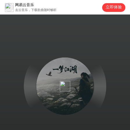
网易云音乐
立即体验
去云音乐，下载歌曲随时畅听