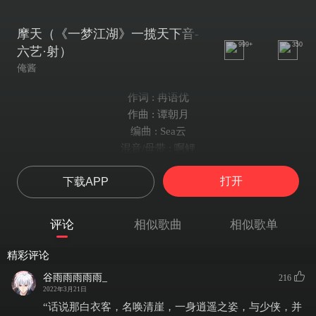
摩天（《一梦江湖》一揽天下音-
999+
350
六艺·射）
俺酱
作词 : 冉语优
作曲 : 谭朝月
编曲 : Sea云
混音/母带 : 啊鲤
老生 : Yoji
打开
下载APP
评书播讲 : 马语非
评书编写 : 红衣
和声编制 : 石间
评论
相似歌曲
相似歌单
录音师 : 方佳维
录音棚 : 唐音工作室录音棚
精彩评论
监棚 : 冥月
谷雨雨雨雨雨_
216
协力 : 白衣舟/月旖淅
2022年3月21日
君子雅好一技之长
“话说那白衣客，名唤清崖，一身逍遥之姿，与少侠，并