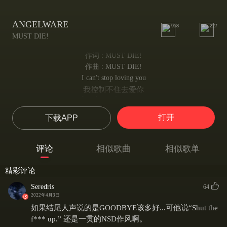
ANGELWARE
958
227
MUST DIE!
作词 : MUST DIE!
作曲 : MUST DIE!
I can't stop loving you
我控制不住去爱你
I can't stop loving you
我无法停止爱你
打开
下载APP
I can't stop loving you
我无法停止爱你
I can't stop loving you
评论
相似歌曲
相似歌单
我无法停止爱你
I can't stop loving you
精彩评论
我无法控制地爱你
Can't, can't stop loving
Seredris
64
无法止住爱意
2022年4月3日
(Can't stop — you)
如果结尾人声说的是GOODBYE该多好...可他说“Shut the
无法停止——
f*** up.” 还是一贯的NSD作风啊。
Can't, can't stop loving